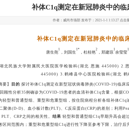
补体C1q测定在新冠肺炎中的临
作者：威尚市场部 发布于：2021-1-1 1:13:27 点击
补体
C1q测定在新冠肺炎中的临
1
1
*
2
1
1
唐生尧
，刘国生
，杜桂艳
，郑建琼
余莹莹
.湖北民族大学附属民大医院医学检验科(湖北 恩施 445000) 
445000) 3.鹤峰县中心医院检验科(湖北 鹤峰
摘要】
目的
探讨补体C1q测定在新型冠状病毒肺炎(COVID-19)
回顾性分析35例确诊为COVID-19患者的血清补体C1q含量，根据CO
为轻型和普通型组、重型和危重型组，按住院病程分析各组补体C1q
-二聚体(D-D)、血小板计数(PLT)、C反应蛋白(CRP)的差别；利用Pear
、PLT、CRP之间的相关性。
结果
轻型和普通型组C1q早期升高会超
考区间范围内；重型和危重型组C1q进行性下降至参考下限，治疗后