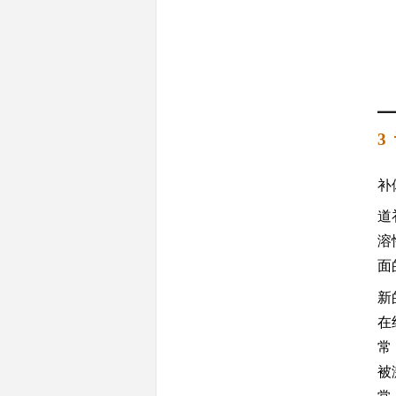
3
补
道
溶
面
新
在
常
被