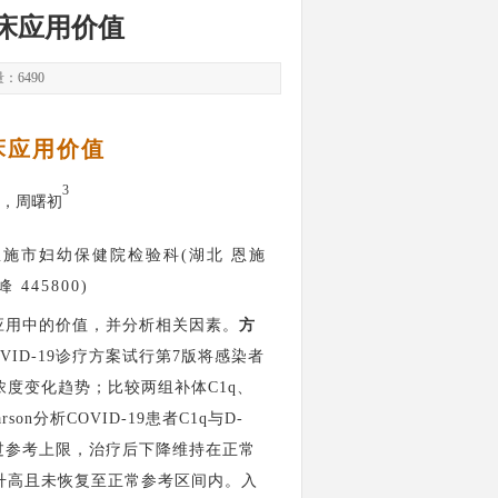
床应用价值
量：
6490
床应用价值
3
，周曙初
2.恩施市妇幼保健院检验科(湖北 恩施
 445800)
临床应用中的价值，并分析相关因素。
方
VID-19诊疗方案试行第7版将感染者
浓度变化趋势；比较两组补体C1q、
son分析COVID-19患者C1q与D-
过参考上限，治疗后下降维持在正常
升高且未恢复至正常参考区间内。入