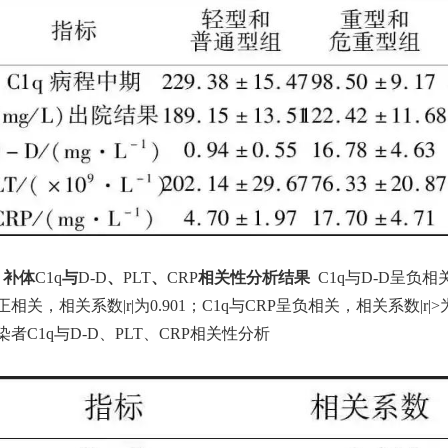
3
补体
C1q
与
D-D
、
PLT
、
CRP
相关性分析结果
C1q与D-D呈负相
正相关，相关系数|
r
|为0.901；C1q与CRP呈负相关，相关系数|
r
|>
染者C1q与D-D、PLT、CRP相关性分析