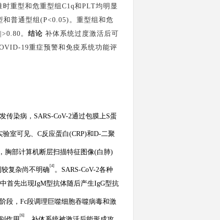
准时重型和危重型组C1q和PLT均明显
和普通型组(P<0.05)。重型组和危
0.80。
结论
补体系统过度激活后可
OVID-19重症预警和免疫系统功能评
的新发传染病，SARS-CoV-2通过包膜上S蛋
实验室可见、
C反应蛋白(CRP)和D-二聚
，胸部计算机断层扫描特征图像
(白肺)
[4]
制较复杂尚不明确
。
SARS-CoV-2各种
中首先出现IgM型抗体随后产生IgG型抗
阶段，Fc段调理巨噬细胞吞噬病毒和激
[6]
识别作用
，补体系统被激活后能形成攻