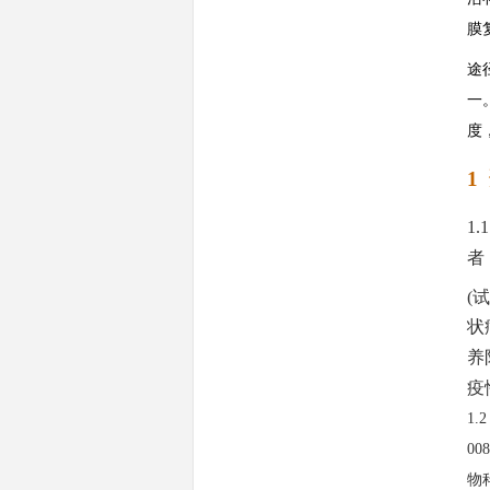
膜
途
一
度
1
1.
者
(
状
养
疫
1.
0
物