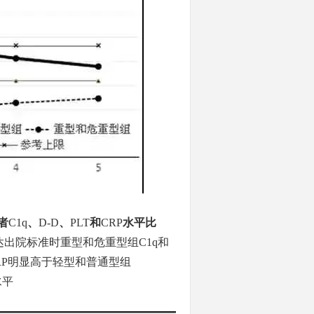
者
C1q
、
D-D
、
PLT
和
CRP
水平比
)；达出院标准时重型和危重型组C1q和
和CRP明显高于轻型和普通型组
水平