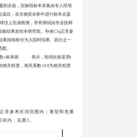
抗凝的全血，实验组标本采集由专人经培
完成后，在生物安全柜中进行标本去盖
康血球仪上完成检测，所有测试由专业技师
验结果发给本研究组。补体C1q正常参
1q结果按病程分为入院时结果、四分之一
势图。
均数±标准差
表示，组间比较采用
t
rp之间的相关程度，相关系数>0.8为相关程度
在正常参考区间范围内；重型和危重
区间内，见图1。