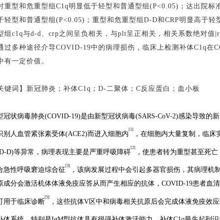
时重型和危重型组C1q明显低于轻型和普通型组(P<0.05)；达出院标
于轻型和普通型组(P<0.05)；重型和危重型组D-D和CRP明显高于轻型
型组c1q与d-d、crp之间呈负相关，与plt呈正相关，相关系数绝对值|r|>
通过多种途径介导COVID-19中的病理损伤，临床上检测补体C1q在C
中有一定价值。
关键词】新冠肺炎；补体
C1q；D-二聚体；C反应蛋白；血小板
型冠状病毒肺炎
(COVID-19)是由新型冠状病毒(SARS-CoV-2)感染导致
[1]
识别人血管紧张素受体(ACE2)而进入细胞内
，在细胞内大量复制，临床
[2]
(D-D)等异常，病理表现主要是严重呼吸障碍
，使患者转为重型甚至死亡
[3]
合急性呼吸窘迫综合征
，该病发展过程中会引起多器官损伤，其病理机
原成分会激活机体体液免疫应答从而产生相应的抗体，COVID-19患者血清
[5]
可用于临床诊断
，这些抗体
V区中和病毒相关抗原后会完成体液免疫效应
补体系统，特别是IgM型抗体具有很强补体激活能力，补体C1q最先起到