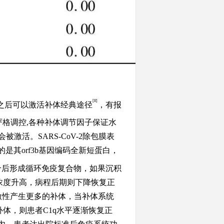
[8]
物之后可以激活补体经典途径
，有报
严格调控
,各种补体调节因子保证水
被激活。SARS-CoV-2除包膜表
其orf3b基因编码全新短蛋白，
合后形成循环免疫复合物，如果沉积
q浓度升高，病程后期则下降恢复正
应激性产生更多的补体，当补体系统
体，则患者C1q水平逐渐恢复正