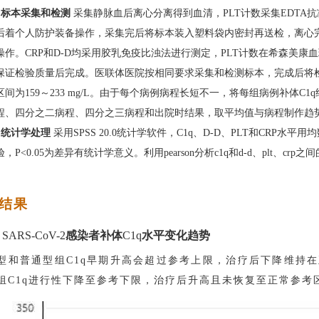
3
标本采集和检测
采集静脉血后离心分离得到血清，PLT计数采集EDTA
后着个人防护装备操作，采集完后将标本装入塑料袋内密封再送检，离心
操作。CRP和D-D均采用胶乳免疫比浊法进行测定，PLT计数在希森美
保证检验质量后完成。医联体医院按相同要求采集和检测标本，完成后将检
区间为159～233 mg/L。由于每个病例病程长短不一，将每组病例补体C
程、四分之二病程、四分之三病程和出院时结果，取平均值与病程制作趋
4
统计学处理
采用SPSS 20.0统计学软件，C1q、D-D、PLT和CRP水平用
验，
P
<0.05为差异有统计学意义。利用pearson分析c1q和d-d、plt、c
。
 结果
1 SARS-CoV-2
感染者补体
C1q
水平变化趋势
型和普通型组
C1q早期升高会超过参考上限，治疗后下降维持
组C1q进行性下降至参考下限，治疗后升高且未恢复至正常参考