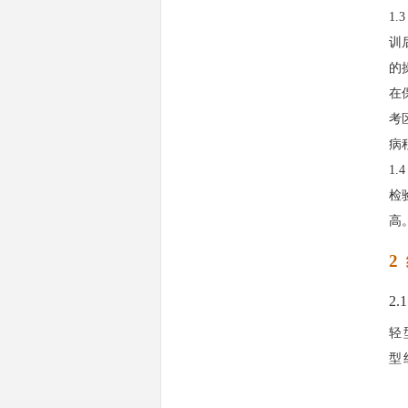
1.
训
的
在
考
病
1.
检
高
2
2.
轻
型