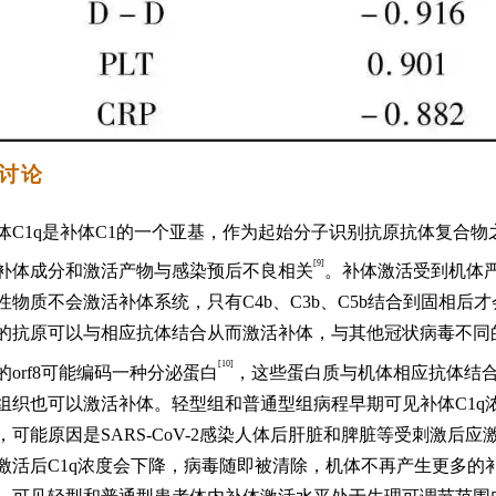
 讨论
体
C1q是补体C1的一个亚基，作为起始分子识别抗原抗体复合
[9]
补体成分和激活产物与感染预后不良相关
。补体激活受到机体
性物质不会激活补体系统，只有C4b、C3b、C5b结合到固相后才会
的抗原可以与相应抗体结合从而激活补体，与其他冠状病毒不同的是
[10]
的orf8可能编码一种分泌蛋白
，这些蛋白质与机体相应抗体结
组织也可以激活补体。轻型组和普通型组病程早期可见补体
C1
，可能原因是SARS-CoV-2感染人体后肝脏和脾脏等受刺激后
激活后C1q浓度会下降，病毒随即被清除，机体不再产生更多的补