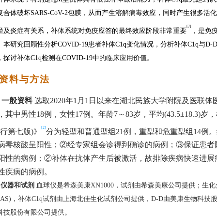
复合体破坏
SARS-CoV-2包膜，从而产生溶解病毒效应，同时产生很多
[7]
径及炎症有关系，补体系统对免疫应答的最终效应阶段非常重要
，是免
。本研究回顾性分析
COVID-19患者补体C1q变化情况，分析补体C1q与D-
，探讨补体C1q检测在COVID-19中的临床应用价值。
 资料与方法
1
一般资料
选取
2020年1月1日以来在湖北民族大学附院及医联体医
，其中男性18例，女性17例。年龄7～83岁，平均(43.5±18.
[2]
试行第七版)》
分为轻型和普通型组
21例，重型和危重型组14
病毒核酸呈阳性；②经专家组会诊得到确诊的病例；③保证患者
阳性的病例；②补体在抗体产生后被激活，故排除疾病快速进展
性疾病的病例。
2
仪器和试剂
血球仪是希森美康XN1000，试剂由希森美康公司提供；生
08AS)，补体C1q试剂由上海北佳生化试剂公司提供，D-D由美康生物科
科技股份有限公司提供。