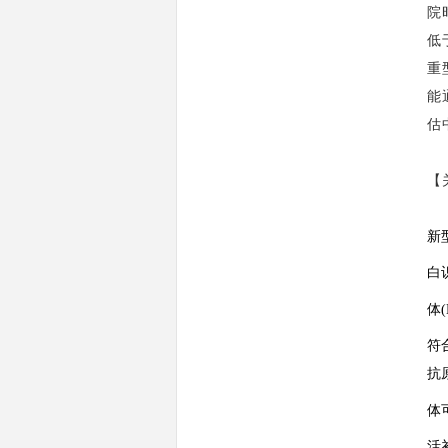
院
低
重
能
估
【
新
白
体
符
抗
体
活