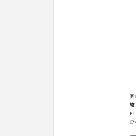
图
较
P
(
P