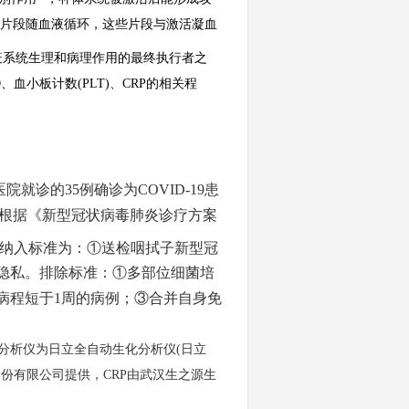
活化片段随血液循环，这些片段与激活凝血
疫系统生理和病理作用的最终执行者之
D、血小板计数(PLT)、CRP的相关程
院就诊的35例确诊为COVID-19患
3)岁，根据《新型冠状病毒肺炎诊疗方案
例。纳入标准为：①送检咽拭子新型冠
隐私。排除标准：①多部位细菌培
病程短于1周的病例；③合并自身免
化分析仪为日立全自动生化分析仪(日立
技股份有限公司提供，CRP由武汉生之源生