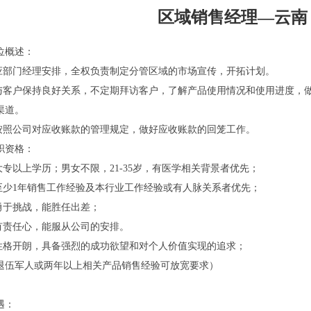
区域销售经理—云南
位概述：
.应部门经理安排，全权负责制定分管区域的市场宣传，开拓计划。
.与客户保持良好关系，不定期拜访客户，了解产品使用情况和使用进度，
渠道。
.按照公司对应收账款的管理规定，做好应收账款的回笼工作。
职资格：
.大专以上学历；男女不限，21-35岁，有医学相关背景者优先；
.至少1年销售工作经验及本行业工作经验或有人脉关系者优先；
.勇于挑战，能胜任出差；
.有责任心，能服从公司的安排。
.性格开朗，具备强烈的成功欲望和对个人价值实现的追求；
退伍军人或两年以上相关产品销售经验可放宽要求）
遇：