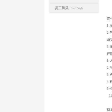
员工风采
Staff Style
岗
1
2
系
3
任
1
2
3
4
5
（
待